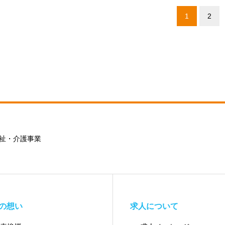
1
2
祉・介護事業
の想い
求人について