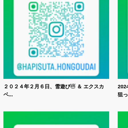
２０２４年２月６日、雪遊び☃ ＆ エクスカ
20
ベ...
狙っ